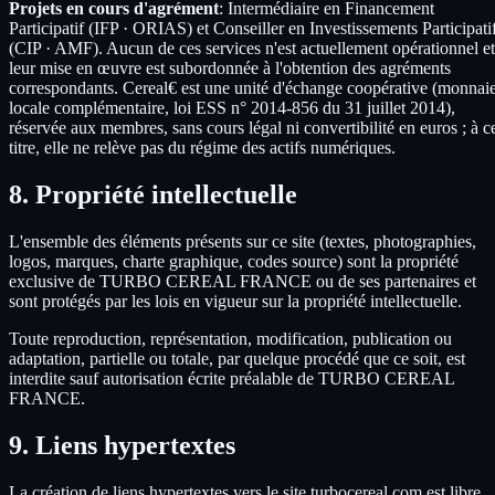
Projets en cours d'agrément
: Intermédiaire en Financement
Participatif (IFP · ORIAS) et Conseiller en Investissements Participati
(CIP · AMF). Aucun de ces services n'est actuellement opérationnel et
leur mise en œuvre est subordonnée à l'obtention des agréments
correspondants. Cereal€ est une unité d'échange coopérative (monnai
locale complémentaire, loi ESS n° 2014-856 du 31 juillet 2014),
réservée aux membres, sans cours légal ni convertibilité en euros ; à c
titre, elle ne relève pas du régime des actifs numériques.
8. Propriété intellectuelle
L'ensemble des éléments présents sur ce site (textes, photographies,
logos, marques, charte graphique, codes source) sont la propriété
exclusive de TURBO CEREAL FRANCE ou de ses partenaires et
sont protégés par les lois en vigueur sur la propriété intellectuelle.
Toute reproduction, représentation, modification, publication ou
adaptation, partielle ou totale, par quelque procédé que ce soit, est
interdite sauf autorisation écrite préalable de TURBO CEREAL
FRANCE.
9. Liens hypertextes
La création de liens hypertextes vers le site turbocereal.com est libre,