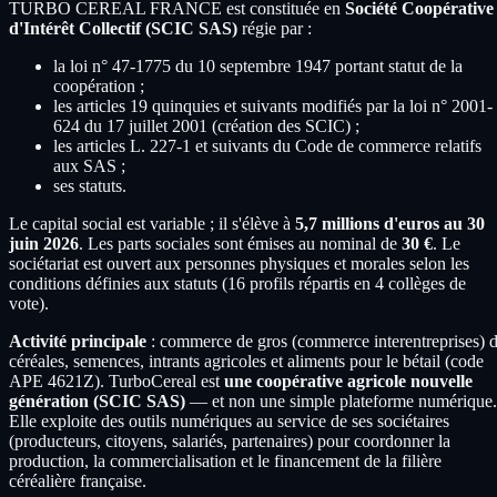
TURBO CEREAL FRANCE est constituée en
Société Coopérative
d'Intérêt Collectif (SCIC SAS)
régie par :
la loi n° 47-1775 du 10 septembre 1947 portant statut de la
coopération ;
les articles 19 quinquies et suivants modifiés par la loi n° 2001-
624 du 17 juillet 2001 (création des SCIC) ;
les articles L. 227-1 et suivants du Code de commerce relatifs
aux SAS ;
ses statuts.
Le capital social est variable ; il s'élève à
5,7 millions d'euros au 30
juin 2026
. Les parts sociales sont émises au nominal de
30 €
. Le
sociétariat est ouvert aux personnes physiques et morales selon les
conditions définies aux statuts (16 profils répartis en 4 collèges de
vote).
Activité principale
: commerce de gros (commerce interentreprises) 
céréales, semences, intrants agricoles et aliments pour le bétail (code
APE 4621Z). TurboCereal est
une coopérative agricole nouvelle
génération (SCIC SAS)
— et non une simple plateforme numérique.
Elle exploite des outils numériques au service de ses sociétaires
(producteurs, citoyens, salariés, partenaires) pour coordonner la
production, la commercialisation et le financement de la filière
céréalière française.