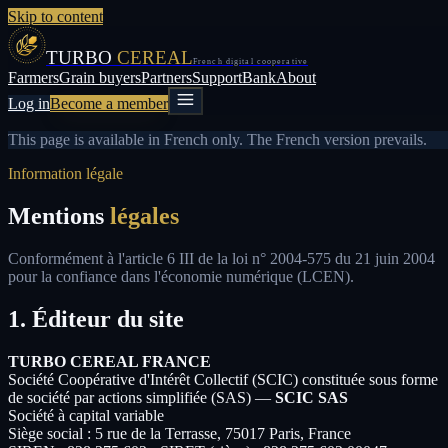
Skip to content
TURBO
CEREAL
French digital cooperative
Farmers
Grain buyers
Partners
Support
Bank
About
Log in
Become a member
This page is available in French only. The French version prevails.
Information légale
Mentions
légales
Conformément à l'article 6 III de la loi n° 2004-575 du 21 juin 2004
pour la confiance dans l'économie numérique (LCEN).
1. Éditeur du site
TURBO CEREAL FRANCE
Société Coopérative d'Intérêt Collectif (SCIC) constituée sous forme
de société par actions simplifiée (SAS) —
SCIC SAS
Société à capital variable
Siège social : 5 rue de la Terrasse, 75017 Paris, France