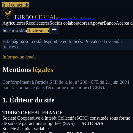
Ir al contenido
TURBO
CEREAL
Cooperativa digital francesa
Agricultores
Recolectores
Socios colaboradores
Apoyar
Banco
Acerca d
Iniciar sesión
Hazte socio
Esta página solo está disponible en francés. Prevalece la versión
francesa.
Information légale
Mentions
légales
Conformément à l'article 6 III de la loi n° 2004-575 du 21 juin 2004
pour la confiance dans l'économie numérique (LCEN).
1. Éditeur du site
TURBO CEREAL FRANCE
Société Coopérative d'Intérêt Collectif (SCIC) constituée sous forme
de société par actions simplifiée (SAS) —
SCIC SAS
Société à capital variable