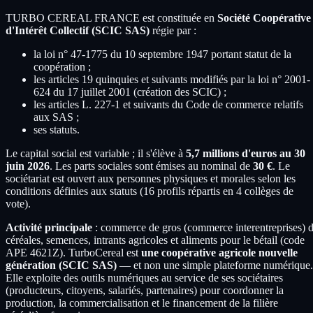
TURBO CEREAL FRANCE est constituée en
Société Coopérative
d'Intérêt Collectif (SCIC SAS)
régie par :
la loi n° 47-1775 du 10 septembre 1947 portant statut de la
coopération ;
les articles 19 quinquies et suivants modifiés par la loi n° 2001-
624 du 17 juillet 2001 (création des SCIC) ;
les articles L. 227-1 et suivants du Code de commerce relatifs
aux SAS ;
ses statuts.
Le capital social est variable ; il s'élève à
5,7 millions d'euros au 30
juin 2026
. Les parts sociales sont émises au nominal de
30 €
. Le
sociétariat est ouvert aux personnes physiques et morales selon les
conditions définies aux statuts (16 profils répartis en 4 collèges de
vote).
Activité principale
: commerce de gros (commerce interentreprises) 
céréales, semences, intrants agricoles et aliments pour le bétail (code
APE 4621Z). TurboCereal est
une coopérative agricole nouvelle
génération (SCIC SAS)
— et non une simple plateforme numérique.
Elle exploite des outils numériques au service de ses sociétaires
(producteurs, citoyens, salariés, partenaires) pour coordonner la
production, la commercialisation et le financement de la filière