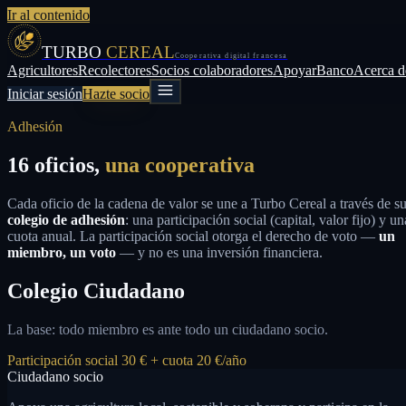
Ir al contenido
TURBO
CEREAL
Cooperativa digital francesa
Agricultores
Recolectores
Socios colaboradores
Apoyar
Banco
Acerca d
Iniciar sesión
Hazte socio
Adhesión
16 oficios,
una cooperativa
Cada oficio de la cadena de valor se une a Turbo Cereal a través de s
colegio de adhesión
: una participación social (capital, valor fijo) y un
cuota anual. La participación social otorga el derecho de voto —
un
miembro, un voto
— y no es una inversión financiera.
Colegio Ciudadano
La base: todo miembro es ante todo un ciudadano socio.
Participación social 30 € + cuota 20 €/año
Ciudadano socio