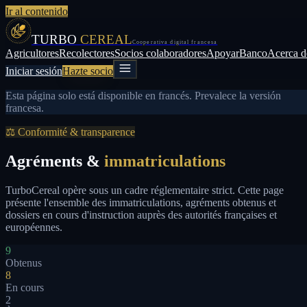
Ir al contenido
TURBO
CEREAL
Cooperativa digital francesa
Agricultores
Recolectores
Socios colaboradores
Apoyar
Banco
Acerca d
Iniciar sesión
Hazte socio
Esta página solo está disponible en francés. Prevalece la versión
francesa.
⚖ Conformité & transparence
Agréments &
immatriculations
TurboCereal opère sous un cadre réglementaire strict. Cette page
présente l'ensemble des immatriculations, agréments obtenus et
dossiers en cours d'instruction auprès des autorités françaises et
européennes.
9
Obtenus
8
En cours
2