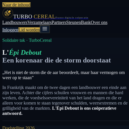
Naar de inhoud
TURBO
CEREAL
Franse digitale coöperatie
Landbouwers
Verzamelaars
Partners
Steunen
Bank
Over ons
Inloggen
Lid worden
Solidaire tak · TurboCereal
L'
Épi Debout
Een korenaar die de storm doorstaat
„Het is niet de storm die de aar beoordeelt, maar haar vermogen om
weer op te staan”
In Frankrijk maakt om de twee dagen een landbouwer een einde aan
zijn leven. Achter die cijfers schuilen vrouwen en mannen die hard
werken, die de voedselsoevereiniteit van het land dragen en die er
alleen voor komen te staan tegenover schulden, weersextremen en de
grilligheid van de markten.
L'Épi Debout is ons coöperatieve
antwoord.
Doelstelling 2026