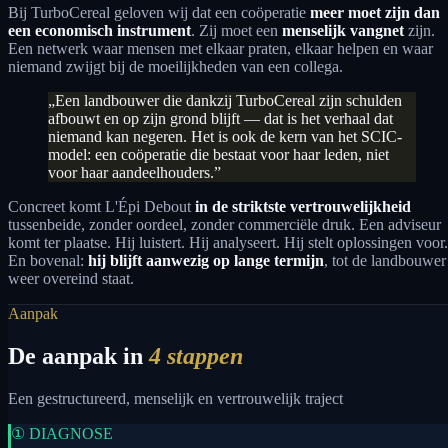
Bij TurboCereal geloven wij dat een coöperatie
meer moet zijn dan
een economisch instrument
. Zij moet een
menselijk vangnet
zijn.
Een netwerk waar mensen met elkaar praten, elkaar helpen en waar
niemand zwijgt bij de moeilijkheden van een collega.
„Een landbouwer die dankzij TurboCereal zijn schulden
afbouwt en op zijn grond blijft — dat is het verhaal dat
niemand kan negeren. Het is ook de kern van het SCIC-
model: een coöperatie die bestaat voor haar leden, niet
voor haar aandeelhouders.”
Concreet komt L'Épi Debout
in de striktste vertrouwelijkheid
tussenbeide, zonder oordeel, zonder commerciële druk. Een adviseur
komt ter plaatse. Hij luistert. Hij analyseert. Hij stelt oplossingen voor.
En bovenal:
hij blijft aanwezig op lange termijn
, tot de landbouwer
weer overeind staat.
Aanpak
De aanpak in
4 stappen
Een gestructureerd, menselijk en vertrouwelijk traject
① DIAGNOSE