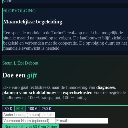
voor.
④ OPVOLGING
Maandelijkse begeleiding
Een speciale module in de TurboCereal-app maakt het mogelijk de
situatie maand na maand op te volgen. De landbouwer blijft zichtbaar
begeleid en verbonden met de coöperatie. De opvolging duurt tot het
financiële evenwicht is hersteld.
Steun L'Épi Debout
Doe een
gift
Elke euro gaat rechtstreeks naar de financiering van
diagnoses
,
plannen voor schuldafbouw
en
expertisekosten
voor de begeleide
landbouwers. 100 % transparant, 100 % nuttig.
30
€
50
€
100
€
250
€
Doe een gift van 50 € via Stripe