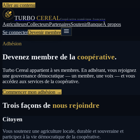
Aller au contenu
TURBO
CEREAL
Coopérative numérique française
Agriculteurs
Collecteurs
Partenaires
Soutenir
Banque
À propos
Se connecter
Devenir membre
Adhésion
Devenez membre de la
coopérative
.
Turbo Cereal appartient à ses membres. En adhérant, vous rejoignez
une gouvernance démocratique — un membre, une voix — et vous
accédez aux services de la coopérative.
Commencer mon adhésion →
Trois façons de
nous rejoindre
Citoyen
Vous soutenez une agriculture locale, durable et souveraine et
participez à la vie démocratique de la coopérative.